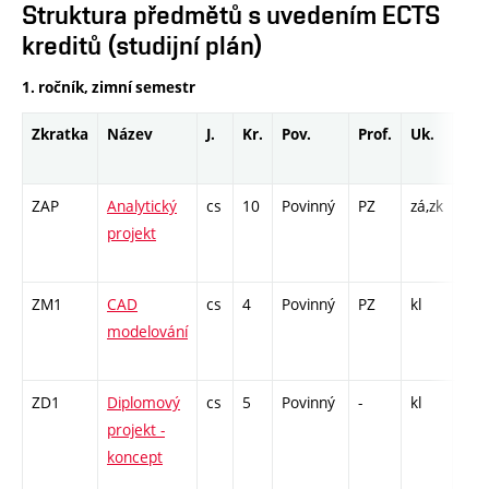
Struktura předmětů s uvedením ECTS
kreditů (studijní plán)
1. ročník, zimní semestr
Zkratka
Název
J.
Kr.
Pov.
Prof.
Uk.
Hod
roz
ZAP
Analytický
cs
10
Povinný
PZ
zá,zk
L - 
projekt
CPP
84
ZM1
CAD
cs
4
Povinný
PZ
kl
P - 
modelování
CPP
32
ZD1
Diplomový
cs
5
Povinný
-
kl
P - 
projekt -
C1 
koncept
/ CP
2