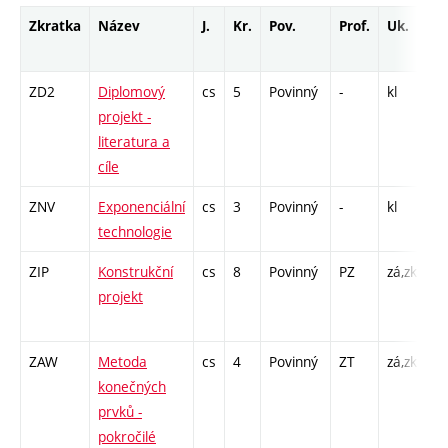
Zkratka
Název
J.
Kr.
Pov.
Prof.
Uk.
H
r
ZD2
Diplomový
cs
5
Povinný
-
kl
P 
projekt -
C1
literatura a
cíle
ZNV
Exponenciální
cs
3
Povinný
-
kl
P 
technologie
ZIP
Konstrukční
cs
8
Povinný
PZ
zá,zk
L 
projekt
CP
1
ZAW
Metoda
cs
4
Povinný
ZT
zá,zk
P 
konečných
CP
prvků -
3
pokročilé