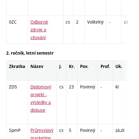
0ZC
Odborné
cs
2
Volitelný
-
zá
zdroje a
citování
2. ročník, letní semestr
Zkratka
Název
J.
Kr.
Pov.
Prof.
Uk.
Hod
roz
ZD5
Diplomový
cs
23
Povinný
-
kl
P - 4
projekt -
L - 
výsledky a
/ VD
diskuse
156 
C1 -
SpmP
Průmyslový
cs
5
Povinný
-
zá,zk
P - 2
marketing
COZ 