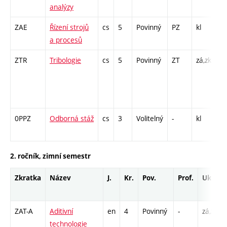
analýzy
ZAE
Řízení strojů
cs
5
Povinný
PZ
kl
P 
a procesů
L 
ZTR
Tribologie
cs
5
Povinný
ZT
zá,zk
P 
L 
CP
1
0PPZ
Odborná stáž
cs
3
Volitelný
-
kl
PX
1
2. ročník, zimní semestr
Zkratka
Název
J.
Kr.
Pov.
Prof.
Uk.
ZAT-A
Aditivní
en
4
Povinný
-
zá,zk
technologie