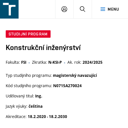
FSI
PŘIHLÁŠENÍ
HLEDAT
MENU
VUT
v
Brně
STUDIJNÍ PROGRAM
Konstrukční inženýrství
Fakulta:
Zkratka:
Ak. rok:
FSI
N-KSI-P
2024/2025
Typ studijního programu:
magisterský navazující
Kód studijního programu:
N0715A270024
Udělovaný titul:
Ing.
Jazyk výuky:
čeština
Akreditace:
18.2.2020 - 18.2.2030