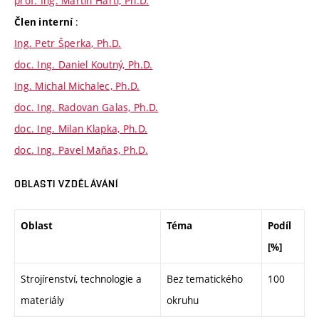
prof. Ing. Martin Hartl, Ph.D.
:
Člen interní
Ing. Petr Šperka, Ph.D.
doc. Ing. Daniel Koutný, Ph.D.
Ing. Michal Michalec, Ph.D.
doc. Ing. Radovan Galas, Ph.D.
doc. Ing. Milan Klapka, Ph.D.
doc. Ing. Pavel Maňas, Ph.D.
OBLASTI VZDĚLÁVÁNÍ
Oblast
Téma
Podíl
[%]
Strojírenství, technologie a
Bez tematického
100
materiály
okruhu