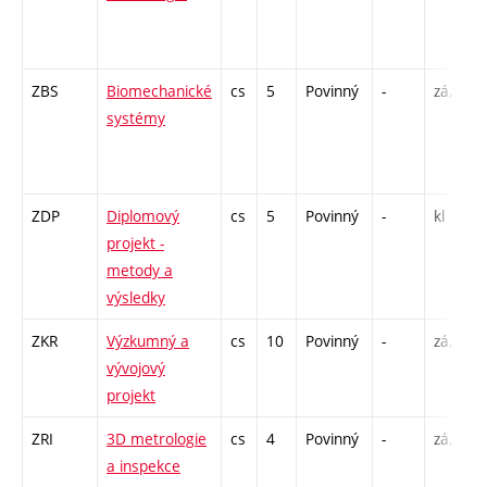
ZBS
Biomechanické
cs
5
Povinný
-
zá,zk
systémy
ZDP
Diplomový
cs
5
Povinný
-
kl
projekt -
metody a
výsledky
ZKR
Výzkumný a
cs
10
Povinný
-
zá,zk
vývojový
projekt
ZRI
3D metrologie
cs
4
Povinný
-
zá,zk
a inspekce