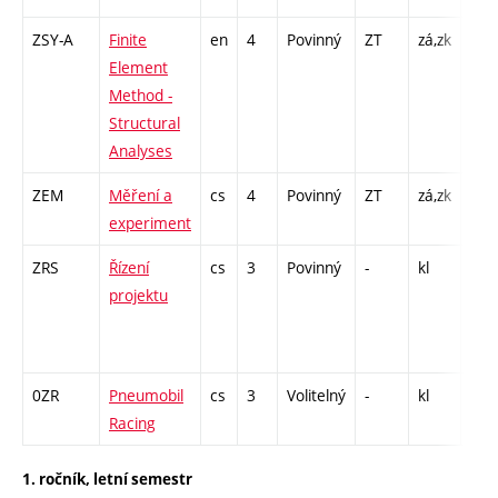
ZSY-A
Finite
en
4
Povinný
ZT
zá,zk
P - 
Element
CPP
Method -
32
Structural
Analyses
ZEM
Měření a
cs
4
Povinný
ZT
zá,zk
P - 
experiment
L - 
ZRS
Řízení
cs
3
Povinný
-
kl
P - 
projektu
C1 
/ CP
6
0ZR
Pneumobil
cs
3
Volitelný
-
kl
P - 
Racing
L - 
1. ročník, letní semestr