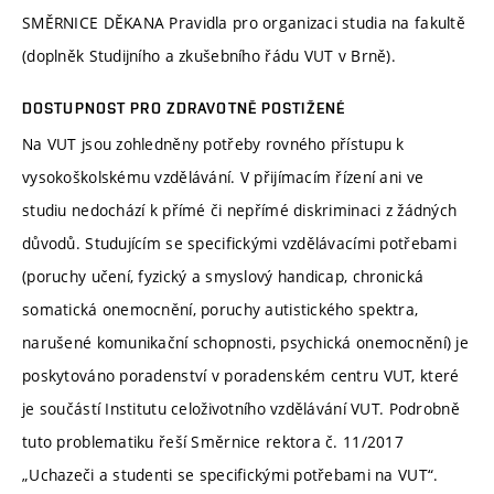
SMĚRNICE DĚKANA Pravidla pro organizaci studia na fakultě
(doplněk Studijního a zkušebního řádu VUT v Brně).
DOSTUPNOST PRO ZDRAVOTNĚ POSTIŽENÉ
Na VUT jsou zohledněny potřeby rovného přístupu k
vysokoškolskému vzdělávání. V přijímacím řízení ani ve
studiu nedochází k přímé či nepřímé diskriminaci z žádných
důvodů. Studujícím se specifickými vzdělávacími potřebami
(poruchy učení, fyzický a smyslový handicap, chronická
somatická onemocnění, poruchy autistického spektra,
narušené komunikační schopnosti, psychická onemocnění) je
poskytováno poradenství v poradenském centru VUT, které
je součástí Institutu celoživotního vzdělávání VUT. Podrobně
tuto problematiku řeší Směrnice rektora č. 11/2017
„Uchazeči a studenti se specifickými potřebami na VUT“.