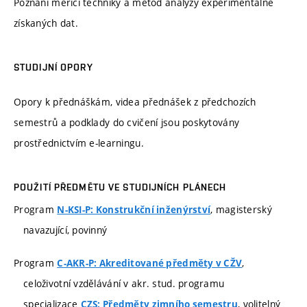
Poznání měřicí techniky a metod analýzy experimentálně
získaných dat.
STUDIJNÍ OPORY
Opory k přednáškám, videa přednášek z předchozích
semestrů a podklady do cvičení jsou poskytovány
prostřednictvím e-learningu.
POUŽITÍ PŘEDMĚTU VE STUDIJNÍCH PLÁNECH
Program
, magisterský
N-KSI-P: Konstrukční inženýrství
navazující, povinný
Program
,
C-AKR-P: Akreditované předměty v CŽV
celoživotní vzdělávání v akr. stud. programu
specializace
, volitelný
CZS: Předměty zimního semestru