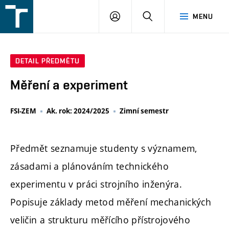
FSI
PŘIHLÁŠENÍ
HLEDAT
MENU
VUT
v
Brně
DETAIL PŘEDMĚTU
Měření a experiment
FSI-ZEM
Ak. rok: 2024/2025
Zimní semestr
Předmět seznamuje studenty s významem,
zásadami a plánováním technického
experimentu v práci strojního inženýra.
Popisuje základy metod měření mechanických
veličin a strukturu měřícího přístrojového