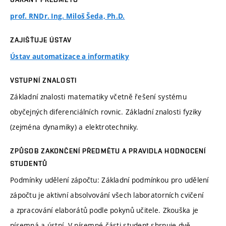
prof. RNDr. Ing. Miloš Šeda, Ph.D.
ZAJIŠŤUJE ÚSTAV
Ústav automatizace a informatiky
VSTUPNÍ ZNALOSTI
Základní znalosti matematiky včetně řešení systému
obyčejných diferenciálních rovnic. Základní znalosti fyziky
(zejména dynamiky) a elektrotechniky.
ZPŮSOB ZAKONČENÍ PŘEDMĚTU A PRAVIDLA HODNOCENÍ
STUDENTŮ
Podmínky udělení zápočtu: Základní podmínkou pro udělení
zápočtu je aktivní absolvování všech laboratorních cvičení
a zpracování elaborátů podle pokynů učitele. Zkouška je
písemná a ústní. V písemné části student shrnuje dvě