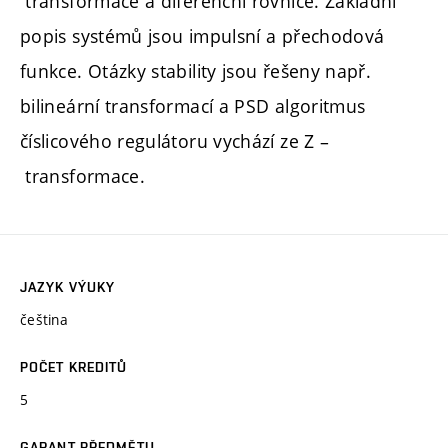
transformace a diferenční rovnice. Základní
popis systémů jsou impulsní a přechodová
funkce. Otázky stability jsou řešeny např.
bilineární transformací a PSD algoritmus
číslicového regulátoru vychází ze Z –
transformace.
JAZYK VÝUKY
čeština
POČET KREDITŮ
5
GARANT PŘEDMĚTU