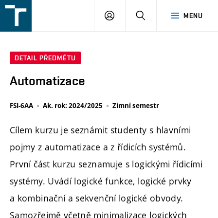
FSI
PŘIHLÁŠENÍ
HLEDAT
MENU
VUT
v
Brně
DETAIL PŘEDMĚTU
Automatizace
FSI-6AA
Ak. rok: 2024/2025
Zimní semestr
Cílem kurzu je seznámit studenty s hlavními
pojmy z automatizace a z řídicích systémů.
První část kurzu seznamuje s logickými řídicími
systémy. Uvádí logické funkce, logické prvky
a kombinační a sekvenční logické obvody.
Samozřejmě včetně minimalizace logických