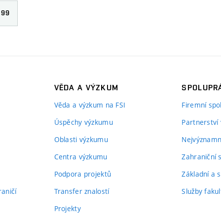
99
VĚDA A VÝZKUM
SPOLUPRÁ
Věda a výzkum na FSI
Firemní spo
Úspěchy výzkumu
Partnerství
Oblasti výzkumu
Nejvýznamně
Centra výzkumu
Zahraniční 
Podpora projektů
Základní a s
aničí
Transfer znalostí
Služby fakul
Projekty