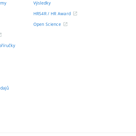
týmy
Výsledky
HRS4R / HR Award
Open Science
příručky
údajů