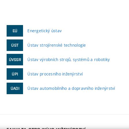
Energetický ústav
EÚ
Ústav strojírenské technologie
ÚST
Ústav výrobních strojů, systémů a robotiky
ÚVSSR
Ústav procesního inženýrství
ÚPI
Ústav automobilního a dopravního inženýrství
ÚADI