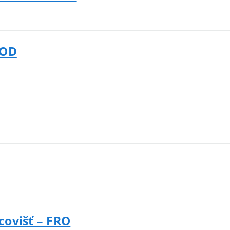
KOD
covišť – FRO