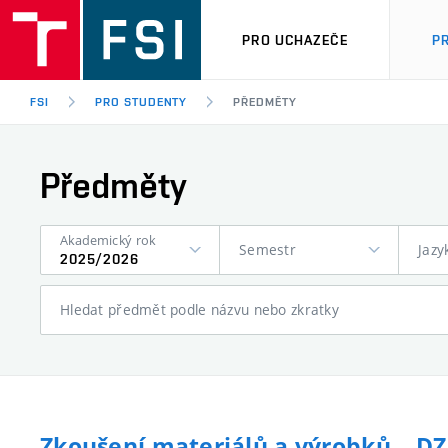
PRO UCHAZEČE
P
FSI
PRO STUDENTY
PŘEDMĚTY
Předměty
Akademický rok
Semestr
Jazy
2025/2026
Hledat předmět podle názvu nebo zkratky
Zkoušení materiálů a výrobků – D