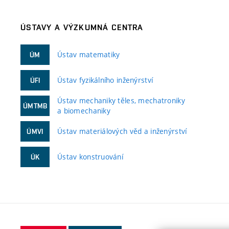
ÚSTAVY A VÝZKUMNÁ CENTRA
Ústav matematiky
ÚM
Ústav fyzikálního inženýrství
ÚFI
Ústav mechaniky těles, mechatroniky
ÚMTMB
a biomechaniky
Ústav materiálových věd a inženýrství
ÚMVI
Ústav konstruování
ÚK