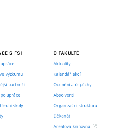
CE S FSI
O FAKULTĚ
lupráce
Aktuality
 ve výzkumu
Kalendář akcí
jší partneři
Ocenění a úspěchy
spolupráce
Absolventi
třední školy
Organizační struktura
ty
Děkanát
Areálová knihovna