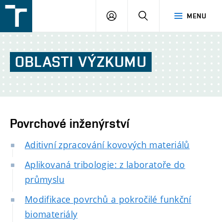
FSI
PŘIHLÁŠENÍ
HLEDAT
MENU
VUT
v
Brně
OBLASTI
VÝZKUMU
Povrchové inženýrství
Aditivní zpracování kovových materiálů
Aplikovaná tribologie: z laboratoře do
průmyslu
Modifikace povrchů a pokročilé funkční
biomateriály