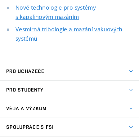
Nové technologie pro systémy
s kapalinovým mazáním
Vesmírná tribologie a mazání vakuových
systémů
PRO UCHAZEČE
Studuj strojní inženýrství
PRO STUDENTY
Nabídka studia
Předměty
Ambasadoři studia
VĚDA A VÝZKUM
Studijní programy
Přijímačky
Věda a výzkum na FSI
Studijní předpisy
SPOLUPRÁCE S FSI
Zápisy
Úspěchy výzkumu
Časový plán studia
Často kladené dotazy