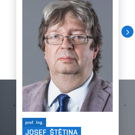
Nás
prof. Ing.
JOSEF ŠTĚTINA