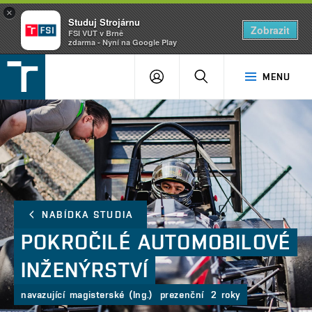
×
Studuj Strojárnu
Zobrazit
FSI VUT v Brně
zdarma - Nyní na Google Play
FSI
PŘIHLÁŠENÍ
HLEDAT
MENU
VUT
v
Brně
NABÍDKA STUDIA
POKROČILÉ
AUTOMOBILOVÉ
INŽENÝRSTVÍ
navazující magisterské (Ing.)
prezenční
2 roky