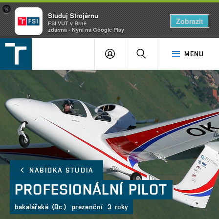
×
Studuj Strojárnu
Zobrazit
FSI VUT v Brně
zdarma - Nyní na Google Play
FSI
PŘIHLÁŠENÍ
HLEDAT
MENU
VUT
v
Brně
NABÍDKA STUDIA
PROFESIONÁLNÍ
PILOT
bakalářské (Bc.)
prezenční
3 roky