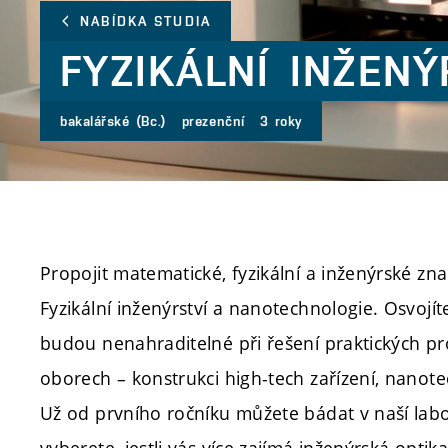
NABÍDKA STUDIA
FYZIKÁLNÍ
INŽENÝ
bakalářské (Bc.)
prezenční
3 roky
Propojit matematické, fyzikální a inženýrské z
Fyzikální inženýrství a nanotechnologie. Osvojíte 
budou nenahraditelné při řešení praktických p
oborech – konstrukci high-tech zařízení, nanote
Už od prvního ročníku můžete bádat v naší labor