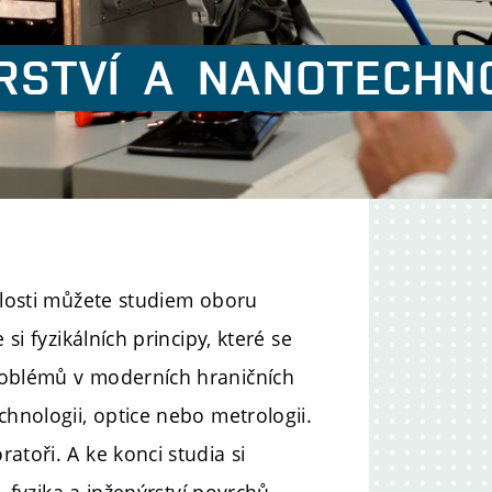
RSTVÍ
A NANOTECHN
nalosti můžete studiem oboru
si fyzikálních principy, které se
roblémů v moderních hraničních
chnologii, optice nebo metrologii.
atoři. A ke konci studia si