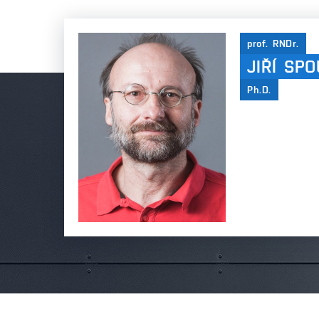
prof. RNDr.
JIŘÍ SP
Ph.D.