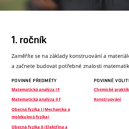
1. ročník
Zaměříte se na základy konstruování a materiá
a začnete budovat potřebné znalosti matematiky
POVINNÉ PŘEDMĚTY
POVINNĚ VOLI
Matematická analýza I F
Chemické prakti
Matematická analýza II F
Konstruování
Obecná fyzika I (Mechanika a
molekulová fyzika)
Obecná fyzika II (Elektřina a