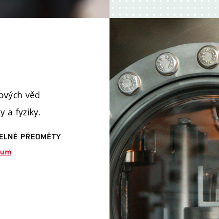
lových věd
 a fyziky.
TELNÉ PŘEDMĚTY
kum