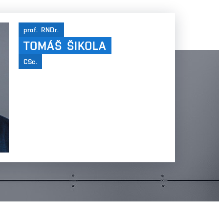
prof. RNDr.
TOMÁŠ ŠIKOLA
CSc.