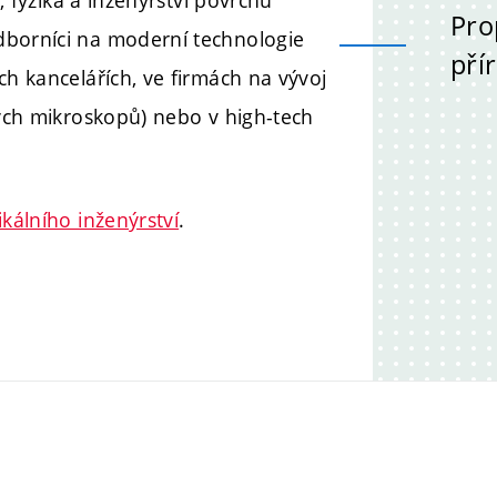
a, fyzika a inženýrství povrchů
Pro
dborníci na moderní technologie
pří
ch kancelářích, ve firmách na vývoj
vých mikroskopů) nebo v high-tech
ikálního inženýrství
.