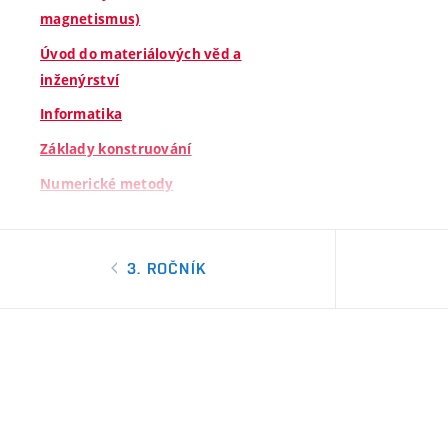
magnetismus)
Úvod do materiálových věd a
inženýrství
Informatika
Základy konstruování
Numerické metody
General English Exam (en)
Základy lineární algebry
3. ROČNÍK
Fyzikální praktikum I
Úvod do fyzikálního inženýrství a
nanověd
General English I (en)
General English II (en)