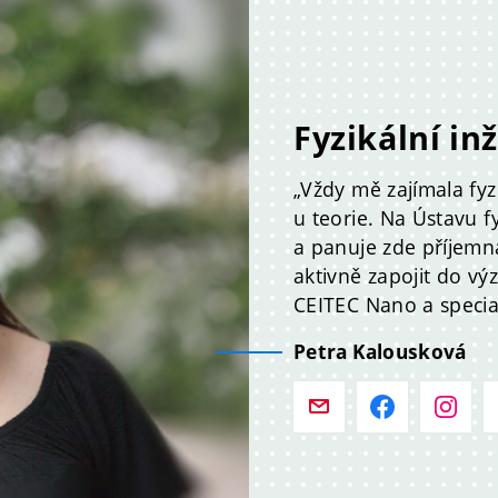
Fyzikální in
„Vždy mě zajímala fyz
u teorie. Na Ústavu fy
a panuje zde příjemn
aktivně zapojit do v
CEITEC Nano a specia
Petra Kalousková