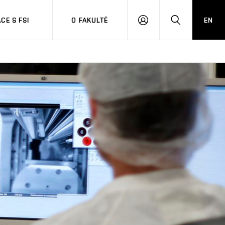
CE S FSI
O FAKULTĚ
EN
PŘIHLÁŠENÍ
HLEDAT